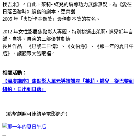
找吉米》。自此，茱莉• 蝶兒的編導功力展露無疑，為《愛在
日落巴黎時》編寫的劇本，更榮獲
2005 年「奧斯卡金像獎」最佳劇本獎的提名。
2012 年女性影展焦點影人專題，特別挑選出茱莉• 蝶兒近年自
編、自導、自演的三部優質劇情
長片作品—《巴黎二日情》、《女伯爵》、《那一年的夏日午
后》，讓觀眾大飽眼福。
相關活動：
【深度講座】焦點影人單元導讀講座「茱莉‧蝶兒－從巴黎到
紐約，日出到日落」
（點擊劇照可連結至電影簡介）