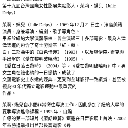
第十九屆台灣國際女性影展焦點影人，茱莉．蝶兒（Julie
Delpy）
茱莉．蝶兒（Julie Delpy），1969 年12 月21 日生，法裔美籍
演員，身兼導演、編劇、歌手等角色。
畢業於紐約大學演藝學校，曾主演過三十多部電影，最為人津
津樂道的包含了奇士勞斯基「紅、藍、
白」三部曲中的《白色情迷》（1993），以及與伊森• 霍克聯
手出擊的《愛在黎明破曉時》（1995）、
《愛在日落巴黎時》（2004）等。《愛在黎明破曉時》中，男
女主角在維也納的一日戀情，成就了
文藝電影史上永遠的經典，更受到全球影評一致讚賞，甚至被
視為90 年代獨立電影運動中最重要的
作品。
茱莉• 蝶兒自小便非常嚮往導演工作，因此參加了紐約大學的
夏季導演進修課程。1995 年，自編
自導的第一部短片《廢話連篇》獲邀在日舞影展上首映，2002
年乘勝追擊推出首部長篇電影《尋